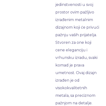
jedinstvenosti u svoj
prostor ovim pažljivo
izrađenim metalnim
dizajnom koji će privući
pažnju vaših prijatelja.
Stvoren za one koji
cene eleganciju i
vrhunsku izradu, svaki
komad je prava
umetnost. Ovaj dizajn
izrađen je od
visokokvalitetnih
metala, sa preciznom
pažnjom na detalje.