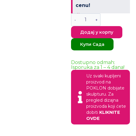
cenu!
×
Додај у корпу
Купи Сада
Dostupno odmah:
Isporuka za 1 – 4 dana!
Uz svaki kupljeni
proizvod na
POKLON dobijate
skulpturu. Za
pregled dizajna
proizvoda koji ćete
dobiti
KLIKNITE
OVDE