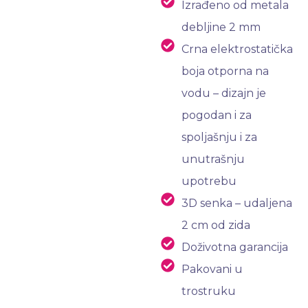
Izrađeno od metala
debljine 2 mm
Crna elektrostatička
boja otporna na
vodu – dizajn je
pogodan i za
spoljašnju i za
unutrašnju
upotrebu
3D senka – udaljena
2 cm od zida
Doživotna garancija
Pakovani u
trostruku