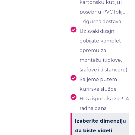
kartonsku kutiju i
posebnu PVC foliju
– sigurna dostava
Uz svaki dizajn
dobijate komplet
opremu za
montažu (tiplove,
šrafove i distancere)
Šaljemo putem
kurirske službe
Brza isporuka za 3–4
radna dana
Izaberite dimenziju
da biste videli