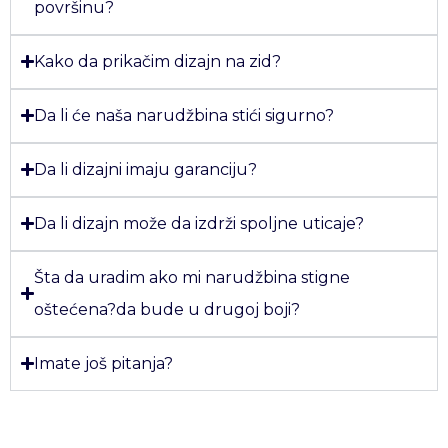
površinu?
Kako da prikačim dizajn na zid?
Da li će naša narudžbina stići sigurno?
Da li dizajni imaju garanciju?
Da li dizajn može da izdrži spoljne uticaje?
Šta da uradim ako mi narudžbina stigne
oštećena?da bude u drugoj boji?
Imate još pitanja?