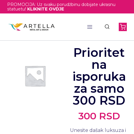
PROMOCIJA: Uz svaku porudžbinu dobijate ukrasnu
statuetu!
KLIKNITE OVDJE
Prioritet
na
isporuka
za samo
300 RSD
300
RSD
Unesite dašak luksuza i