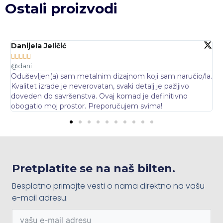
Ostali proizvodi
Marijana Vukić





@maci_vu
m naručio/la.
Metalni dizajn koji sam kupila za svoj dnevni borav
pažljivo
baš ono što mi je nedostajalo. Elegantno, modern
itivno
daškom luksuza. Veoma sam zadovoljna kvalitet
brzinom isporuke. Definitivno ću kupiti još!
Pretplatite se na naš bilten.
Besplatno primajte vesti o nama direktno na vašu
e-mail adresu.