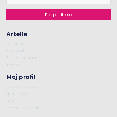
Pretplatite se
Artella
O nama
Proizvodi
Zadovoljni kupci
Kontakt
Moj profil
Kontrolna tabla
Narudžbu
Adresa
Podaci o korisniku